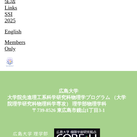
生活
Links
SSI
2025
English
Members
Only
広島大学
大学院先進理工系科学研究科物理学プログラム （大学
院理学研究科物理科学専攻） 理学部物理学科
〒739-8526 東広島市鏡山1丁目3-1