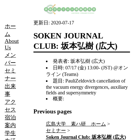
更新日:
2020-07-17
ホー
ム
SOKEN JOURNAL
About
CLUB: 坂本弘樹 (広大)
Us
メン
発表者: 坂本弘樹 (広大)
バー
日時: 07/17 (金) 13:00- (JST) @オン
セミ
ライン (Teams)
ナー
題目: PauliZeldovich cancellation of
出来
the vacuum energy divergences, auxiliary
fields and supersymmetry
事
概要:
アク
セス
Previous pages
宿泊
広島大学 素ハ研 ホーム
案内
セミナー
学生
Soken Journal Club: 坂本弘樹 (広大)