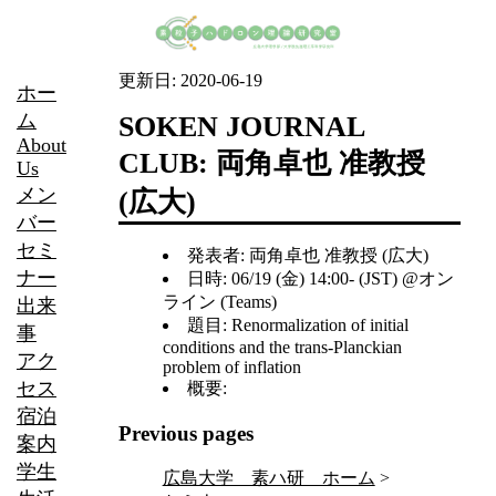
更新日:
2020-06-19
ホー
ム
SOKEN JOURNAL
About
CLUB: 両角卓也 准教授
Us
メン
(広大)
バー
セミ
発表者: 両角卓也 准教授 (広大)
ナー
日時: 06/19 (金) 14:00- (JST) @オン
ライン (Teams)
出来
題目: Renormalization of initial
事
conditions and the trans-Planckian
アク
problem of inflation
セス
概要:
宿泊
Previous pages
案内
学生
広島大学 素ハ研 ホーム