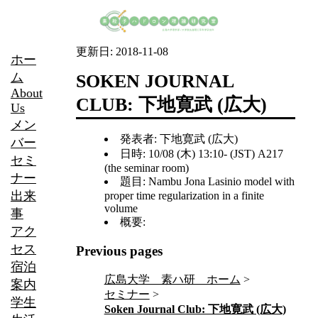
更新日:
2018-11-08
ホー
ム
SOKEN JOURNAL
About
CLUB: 下地寛武 (広大)
Us
メン
発表者: 下地寛武 (広大)
バー
日時: 10/08 (木) 13:10- (JST) A217
セミ
(the seminar room)
ナー
題目: Nambu Jona Lasinio model with
出来
proper time regularization in a finite
volume
事
概要:
アク
セス
Previous pages
宿泊
広島大学 素ハ研 ホーム
案内
セミナー
学生
Soken Journal Club: 下地寛武 (広大)