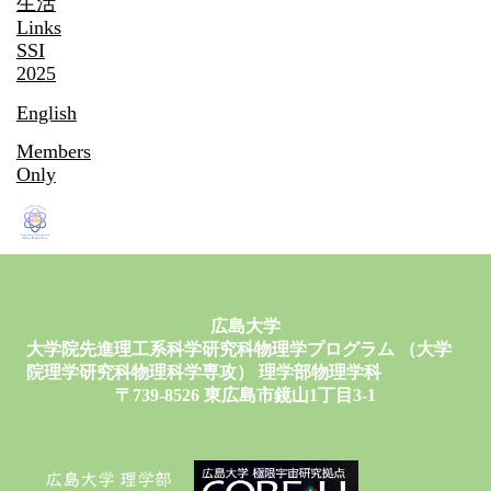
生活
Links
SSI
2025
English
Members
Only
広島大学
大学院先進理工系科学研究科物理学プログラム （大学
院理学研究科物理科学専攻） 理学部物理学科
〒739-8526 東広島市鏡山1丁目3-1