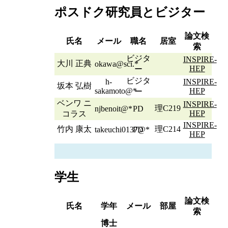
ポスドク研究員とビジター
論文検
氏名
メール
職名
居室
索
ビジタ
INSPIRE-
大川 正典
okawa@sci.*
HEP
ー
ビジタ
h-
INSPIRE-
坂本 弘樹
sakamoto@*
HEP
ー
ベンワ ニ
INSPIRE-
理C219
njbenoit@*
PD
HEP
コラス
INSPIRE-
竹内 康太
理C214
takeuchi0137@*
PD
HEP
学生
論文検
氏名
学年
メール
部屋
索
博士