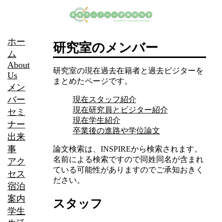
ホー
研究室のメンバー
ム
About
研究室の現在過去在籍者と過去ビジターを
Us
まとめたページです。
メン
バー
現在スタッフ紹介
現在研究員とビジター紹介
セミ
現在学生紹介
ナー
卒業後の進路や学位論文
出来
事
論文検索は、INSPIREから検索されます。
名前による検索ですので同姓同名が含まれ
アク
ている可能性がありますのでご承知おきく
セス
ださい。
宿泊
案内
スタッフ
学生