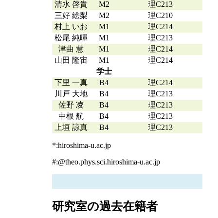
清水 啓貴
M2
理C213
三好 絵梨
M2
理C210
村上 いお
M1
理C214
松尾 純暉
M1
理C213
津曲 慧
M1
理C214
山田 隆宙
M1
理C214
学士
下里 一真
B4
理C214
川戸 大地
B4
理C213
佐野 凌
B4
理C213
中根 航
B4
理C213
上垣 諒真
B4
理C213
*:hiroshima-u.ac.jp
#:@theo.phys.sci.hiroshima-u.ac.jp
研究室の過去在籍者