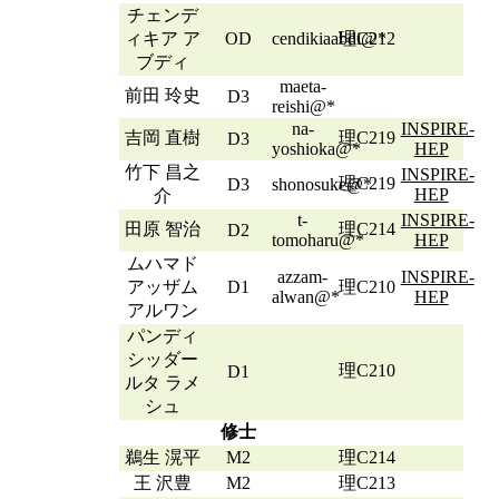
チェンデ
ィキア ア
OD
cendikiaabdi@*
理C212
ブディ
maeta-
前田 玲史
D3
reishi@*
na-
INSPIRE-
吉岡 直樹
理C219
D3
yoshioka@*
HEP
竹下 昌之
INSPIRE-
理C219
D3
shonosuke@*
HEP
介
t-
INSPIRE-
田原 智治
理C214
D2
tomoharu@*
HEP
ムハマド
azzam-
INSPIRE-
アッザム
D1
理C210
alwan@*
HEP
アルワン
パンディ
シッダー
理C210
D1
ルタ ラメ
シュ
修士
鵜生 滉平
M2
理C214
王 沢豊
M2
理C213