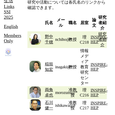
生活
研究や活動については各氏名のリンクから
Links
確認できます。
SSI
2025
研究
メー
論
氏名
職名
居室
者紹
ル
文
English
介
研究
Members
野中
理
INSPIRE-
nchiho@*
教授
者紹
Only
HEP
千穂
C218
介
情報
メデ
ィア
稲垣
INSPIRE-
inagaki@*
教授
教育
—-
HEP
知宏
研究
セン
ター
両角
准教
理
INSPIRE-
morozumi@*
—-
HEP
卓也
授
C216
石川
准教
理
INSPIRE-
ishikawa@#
HEP
健一
授
C217