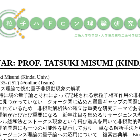
AR: PROF. TATSUKI MISUMI (KINDA
uki Misumi (Kindai Univ.)
:35- (JST) @online (Teams)
ージェンス理論で挑む量子非摂動現象の解明
 量子論，特に場の量子論とそれによって記述される素粒子相互作用
に見つかっていない．クォーク閉じ込めと質量ギャップの問題
まれているため，非摂動解析法の確立は重要な研究テーマであ
理解がたびたび重要になる．近年注目を集めるリサージェンス
レル総和法とストークス現象という飛び道具を用いて非摂動的
理的問題にも一つの可能性を提示しており， 単なる解析手法
ージェンス理論の量子論への応用について，複素古典解，Bion半