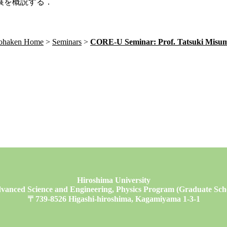
展を概説する．
Sohaken Home
Seminars
CORE-U Seminar: Prof. Tatsuki Misumi
Hiroshima University
vanced Science and Engineering, Physics Program (Graduate Schoo
〒739-8526 Higashi-hiroshima, Kagamiyama 1-3-1