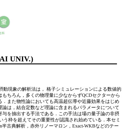
I UNIV.)
の非摂動現象の解析法は， 格子シミュレーションによる数値的
はもちろん，多くの物理量に少なからずQCDセクターから
る．また物性論においても高温超伝導や近藤効果をはじめ
理論は，結合定数など理論に含まれるパラメータについて
寄与を抽出する手法である．この手法は場の量子論の非摂
という枠を超えてその重要性が認識され始めている．本セミ
古典解析，赤外リノーマロン，Exact-WKBなどのテー