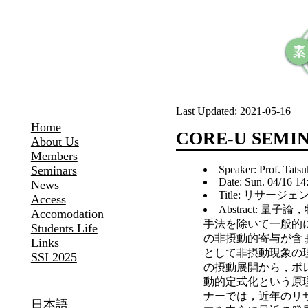
Last Updated:
2021-05-16
Home
CORE-U SEMIN
About Us
Members
Speaker: Prof. Tats
Seminars
Date: Sun. 04/16 14
News
Title: リサ
Access
Abstract:
Accomodation
手法を除いて一般的
Students Life
の非摂動的寄与が含
Links
として非摂動現象の
SSI 2025
の摂動展開から，ボ
動的定式化という原
ナーでは，近年のリサ
日本語